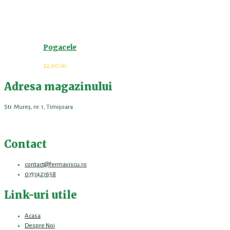
Pogacele
22,00
lei
Adresa magazinului
Str. Mureș, nr. 1, Timișoara
Contact
contact@fermaviscu.ro
0737427658
Link-uri utile
Acasa
Despre Noi