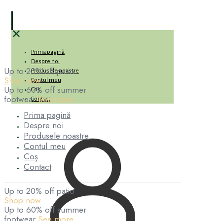
✕
Prima pagină
Despre noi
Up to 20% off patio
Produsele noastre
Shop now
Contul meu
Up to 60% off summer
Coș
footwear
See more
Contact
Prima pagină
Despre noi
Produsele noastre
Contul meu
Coș
Contact
Up to 20% off patio
Shop now
Up to 60% off summer
footwear
See more