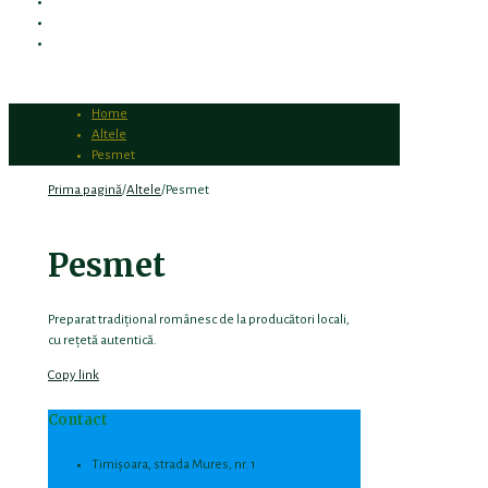
DESPRE FERMA VÎȘCU
PRODUSELE NOASTRE
CONTACT
Home
Altele
Pesmet
Prima pagină
/
Altele
/
Pesmet
Pesmet
Preparat tradițional românesc de la producători locali,
cu rețetă autentică.
Copy link
Contact
Timișoara, strada Mures, nr. 1