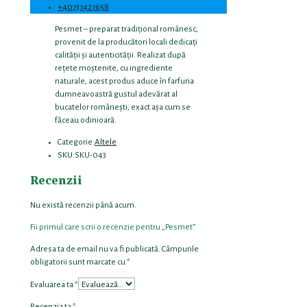
+40737427658
Pesmet – preparat tradițional românesc,
provenit de la producători locali dedicați
calității și autenticității. Realizat după
rețete moștenite, cu ingrediente
naturale, acest produs aduce în farfuria
dumneavoastră gustul adevărat al
bucatelor românești, exact așa cum se
făceau odinioară.
Categorie:
Altele
SKU:
SKU-043
Recenzii
Nu există recenzii până acum.
Fii primul care scrii o recenzie pentru „Pesmet”
Adresa ta de email nu va fi publicată.
Câmpurile
obligatorii sunt marcate cu
*
Evaluarea ta
*
Recenzia ta
*