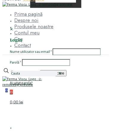
Prima pagină
Despre noi
Produsele noastre
✕
Contul meu
Coș
Login
Contact
Nume utilizator sau email
*
Parolă
*
Autentificare
Ține-mă minte
✕
Ai uitat parola?
0
0
0,00 lei
PRIMA PAGINĂ