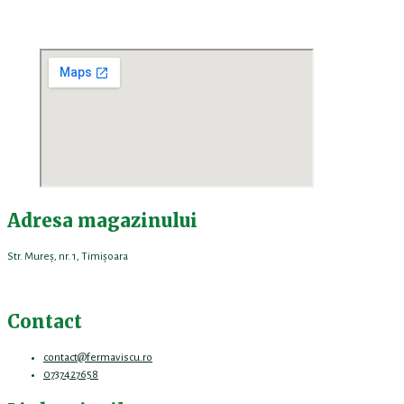
oricand doriți!
Adresa magazinului
Str. Mureș, nr. 1, Timișoara
Contact
contact@fermaviscu.ro
0737427658