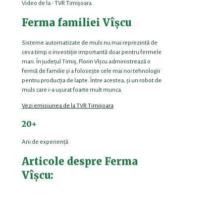
Video de la - TVR Timișoara
Ferma familiei Vîșcu
Sisteme automatizate de muls nu mai reprezintă de
ceva timp o investiție importantă doar pentru fermele
mari. În județul Timiș, Florin Vîșcu administrează o
fermă de familie și a folosește cele mai noi tehnologii
pentru producția de lapte. Între acestea, și un robot de
muls care i-a ușurat foarte mult munca.
Vezi emisiunea de la TVR Timișoara
20+
Ani de experiență
Articole despre Ferma
Vîșcu: