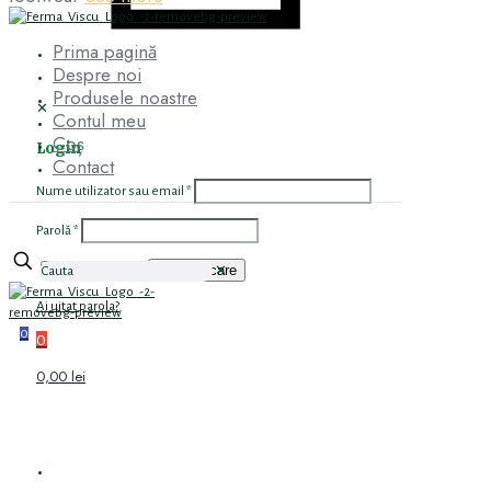
Prima pagină
Despre noi
Produsele noastre
✕
Contul meu
Coș
Login
Contact
Nume utilizator sau email
*
Parolă
*
Autentificare
Ține-mă minte
✕
Ai uitat parola?
0
0
0,00 lei
PRIMA PAGINĂ