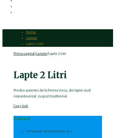
DESPRE FERMA VÎȘCU
PRODUSELE NOASTRE
CONTACT
Home
Lactate
Lapte 2 Litri
Prima pagină
/
Lactate
/
Lapte 2 Litri
Lapte 2 Litri
Produs autentic de la Ferma Viscu, din lapte crud
nepasteurizat, cu gust tradițional.
Copy link
Contact
Timișoara, strada Mures, nr. 1