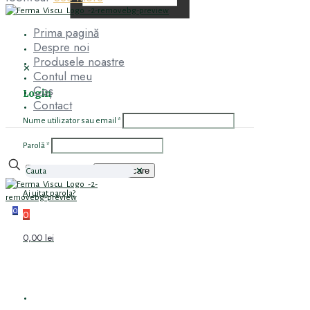
Prima pagină
Despre noi
Produsele noastre
✕
Contul meu
Coș
Login
Contact
Nume utilizator sau email
*
Parolă
*
Autentificare
Ține-mă minte
✕
Ai uitat parola?
0
0
0,00 lei
PRIMA PAGINĂ