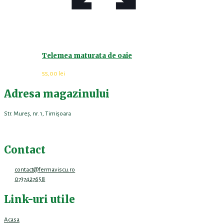
Telemea maturata de oaie
55,00
lei
Adresa magazinului
Str. Mureș, nr. 1, Timișoara
Contact
contact@fermaviscu.ro
0737427658
Link-uri utile
Acasa