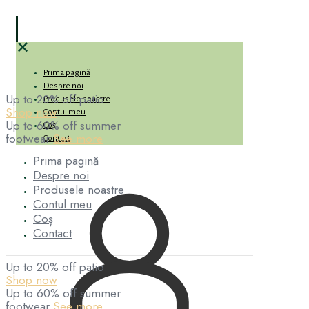
✕
Prima pagină
Despre noi
Up to 20% off patio
Produsele noastre
Shop now
Contul meu
Up to 60% off summer
Coș
footwear
See more
Contact
Prima pagină
Despre noi
Produsele noastre
Contul meu
Coș
Contact
Up to 20% off patio
Shop now
Up to 60% off summer
footwear
See more