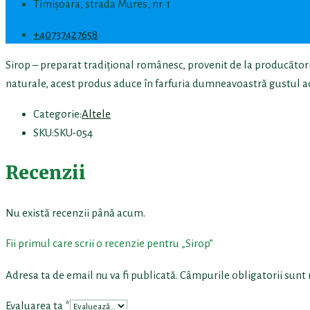
Timișoara, strada Mures, nr. 1
+40737427658
Sirop – preparat tradițional românesc, provenit de la producători l
naturale, acest produs aduce în farfuria dumneavoastră gustul a
Categorie:
Altele
SKU:
SKU-054
Recenzii
Nu există recenzii până acum.
Fii primul care scrii o recenzie pentru „Sirop”
Adresa ta de email nu va fi publicată.
Câmpurile obligatorii sunt
Evaluarea ta
*