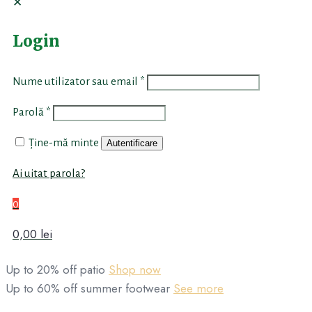
✕
Login
Nume utilizator sau email
*
Parolă
*
Ține-mă minte
Autentificare
Ai uitat parola?
0
0,00 lei
Up to 20% off patio
Shop now
Up to 60% off summer footwear
See more