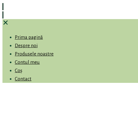
✕
Prima pagină
Despre noi
Produsele noastre
Contul meu
Coș
Contact