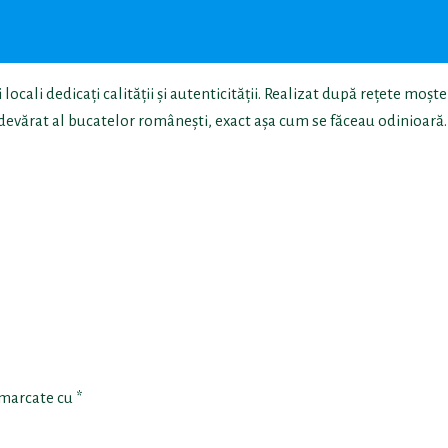
ocali dedicați calității și autenticității. Realizat după rețete moșt
devărat al bucatelor românești, exact așa cum se făceau odinioară.
 marcate cu
*