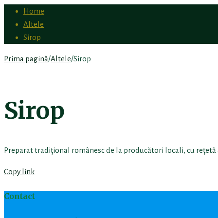
Home
Altele
Sirop
Prima pagină
/
Altele
/
Sirop
Sirop
Preparat tradițional românesc de la producători locali, cu rețetă
Copy link
Contact