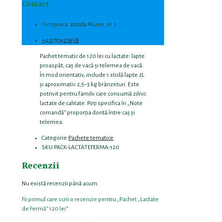
Contact
Timișoara, strada Mures, nr. 1
+40737427658
Pachet tematic de 120 lei cu lactate: lapte
proaspăt, caș de vacă și telemea de vacă.
În mod orientativ, include 1 sticlă lapte 2L
și aproximativ 2,5–3 kg brânzeturi. Este
potrivit pentru familii care consumă zilnic
lactate de calitate. Poți specifica în „Note
comandă” proporția dorită între caș și
telemea.
Categorie:
Pachete tematice
SKU:
PACK-LACTATEFERMA-120
Recenzii
Nu există recenzii până acum.
Fii primul care scrii o recenzie pentru „Pachet „Lactate
de Fermă” 120 lei”