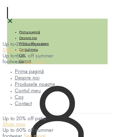
✕
Prima pagină
Despre noi
Up to 20% off patio
Produsele noastre
Shop now
Contul meu
Up to 60% off summer
Coș
footwear
See more
Contact
Prima pagină
Despre noi
Produsele noastre
Contul meu
Coș
Contact
Up to 20% off patio
Shop now
Up to 60% off summer
footwear
See more