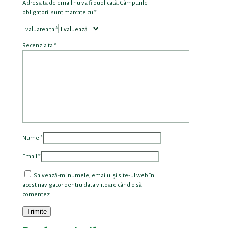
Adresa ta de email nu va fi publicată.
Câmpurile
obligatorii sunt marcate cu
*
Evaluarea ta
*
Recenzia ta
*
Nume
*
Email
*
Salvează-mi numele, emailul și site-ul web în
acest navigator pentru data viitoare când o să
comentez.