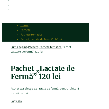
DESPRE FERMA VÎȘCU
PRODUSELE NOASTRE
CONTACT
Home
Pachete
Pachete tematice
Pachet „Lactate de Fermă” 120 lei
Prima pagină
/
Pachete
/
Pachete tematice
/
Pachet
„Lactate de Fermă” 120 lei
Pachet „Lactate de
Fermă” 120 lei
Pachet cu selecție de lactate de fermă, pentru iubitorii
de brânzeturi.
Copy link