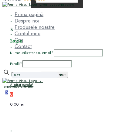
Prima pagină
Despre noi
Produsele noastre
✕
Contul meu
Coș
Login
Contact
Nume utilizator sau email
*
Parolă
*
Autentificare
Ține-mă minte
✕
Ai uitat parola?
0
0
0,00 lei
PRIMA PAGINĂ