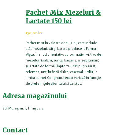
Pachet Mix Mezeluri &
Lactate 150 lei
150,00
lei
Pachet mixt în valoare de 150 lei, care include
atât mezeluri, cât și lactate produse la Ferma
Vîșcu. În mod orientativ: aproximativ 1–1,3 kg de
mezeluri (salam, șuncă, kaizer, parizer, jumări)
și lactate de fermă ( lapte 2L + caș puțin sărat,
telemea, unt, brânză dulce, cașcaval, urdă), în
limita sumei. Conținutul exact variază în funcție
de preferințele clientului și de stoc.
Adresa magazinului
Str. Mureș, nr. 1, Timișoara
Contact