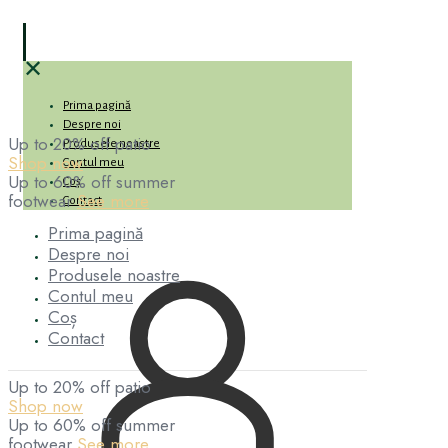
✕
Prima pagină
Despre noi
Up to 20% off patio
Produsele noastre
Shop now
Contul meu
Up to 60% off summer
Coș
footwear
See more
Contact
Prima pagină
Despre noi
Produsele noastre
Contul meu
Coș
Contact
Up to 20% off patio
Shop now
Up to 60% off summer
footwear
See more