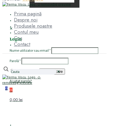
Prima pagină
Despre noi
Produsele noastre
✕
Contul meu
Coș
Login
Contact
Nume utilizator sau email
*
Parolă
*
Autentificare
Ține-mă minte
✕
Ai uitat parola?
0
0
0,00 lei
PRIMA PAGINĂ